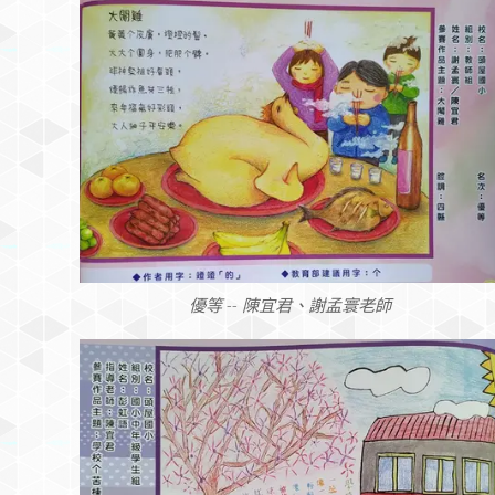
優等 -- 陳宜君、謝孟寰老師