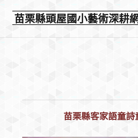
苗栗縣頭屋國小藝術深耕
苗栗縣客家語童詩