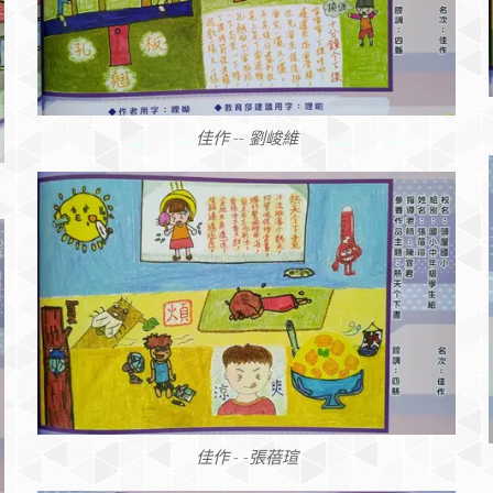
佳作 -- 劉峻維
佳作 - -張蓓瑄