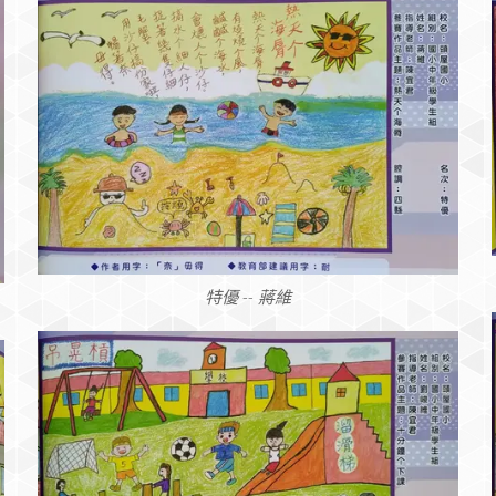
特優 -- 蔣維