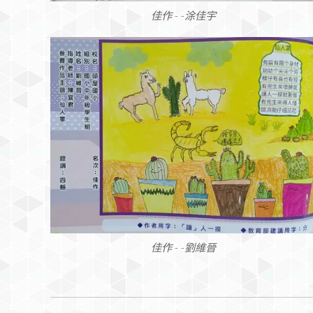
佳作 - -涂佳宇
佳作 - -劉維晉