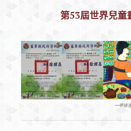
第53屆世界兒童
一甲徐