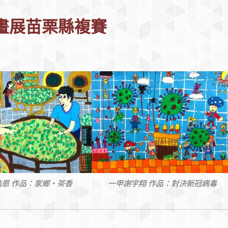
畫展苗栗縣複賽
浩恩 作品：家鄉‧茶香
一甲謝宇翔 作品：對決新冠病毒