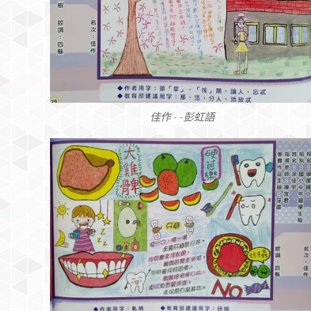
佳作 - -彭虹語