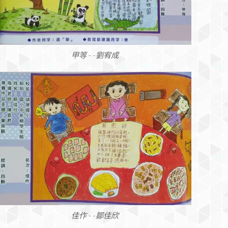
甲等 - -劉宥成
佳作 - -鄒佳欣